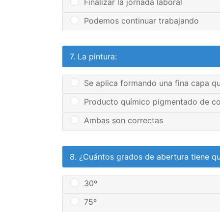
Finalizar la jornada laboral
Podemos continuar trabajando
7. La pintura:
Se aplica formando una fina capa que
Producto químico pigmentado de co
Ambas son correctas
8. ¿Cuántos grados de abertura tiene q
30º
75º