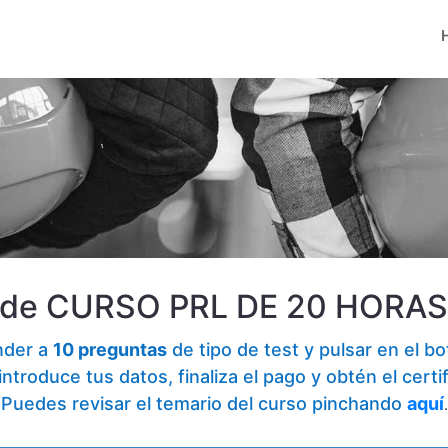
st de CURSO PRL DE 20 HORA
nder a
10 preguntas
de tipo de test y pulsar en el b
ntroduce tus datos, finaliza el pago y obtén el certi
Puedes revisar el temario del curso pinchando
aquí
.