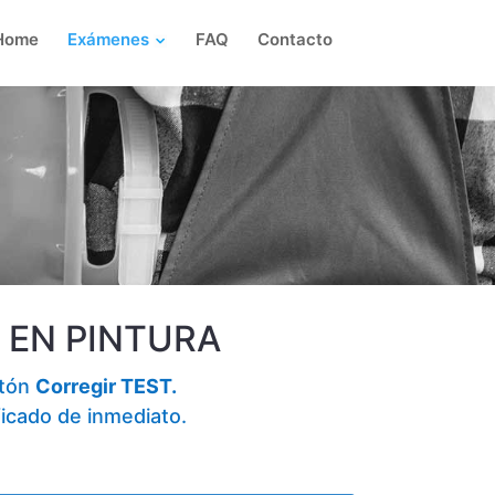
Home
Exámenes
FAQ
Contacto
S EN PINTURA
otón
Corregir TEST.
ficado de inmediato.